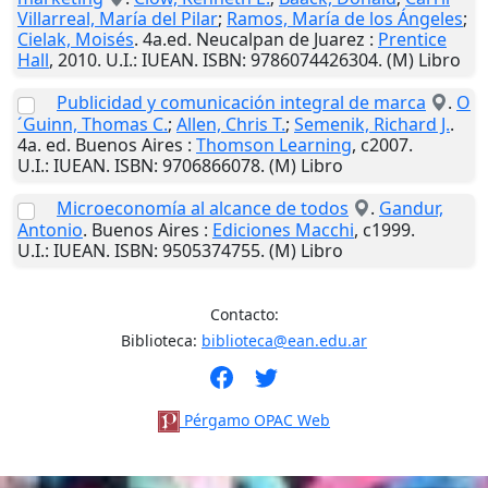
Villarreal, María del Pilar
;
Ramos, María de los Ángeles
;
Cielak, Moisés
. 4a.ed.
Neucalpan de Juarez
:
Prentice
Hall
,
2010
.
U.I.
: IUEAN. ISBN: 9786074426304. (M) Libro
Publicidad y comunicación integral de marca
.
O
´Guinn, Thomas C.
;
Allen, Chris T.
;
Semenik, Richard J.
.
4a. ed.
Buenos Aires
:
Thomson Learning
,
c2007
.
U.I.
: IUEAN. ISBN: 9706866078. (M) Libro
Microeconomía al alcance de todos
.
Gandur,
Antonio
.
Buenos Aires
:
Ediciones Macchi
,
c1999
.
U.I.
: IUEAN. ISBN: 9505374755. (M) Libro
Contacto:
Biblioteca:
biblioteca@ean.edu.ar
Pérgamo OPAC Web