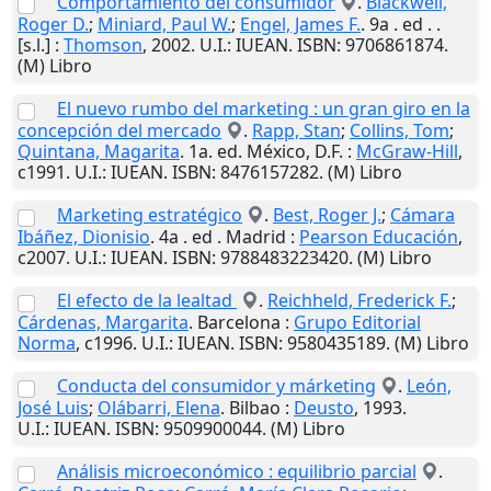
Comportamiento del consumidor
.
Blackwell,
Roger D.
;
Miniard, Paul W.
;
Engel, James F.
. 9a . ed . .
[s.l.]
:
Thomson
,
2002
.
U.I.
: IUEAN. ISBN: 9706861874.
(M) Libro
El nuevo rumbo del marketing : un gran giro en la
concepción del mercado
.
Rapp, Stan
;
Collins, Tom
;
Quintana, Magarita
. 1a. ed.
México, D.F.
:
McGraw-Hill
,
c1991
.
U.I.
: IUEAN. ISBN: 8476157282. (M) Libro
Marketing estratégico
.
Best, Roger J.
;
Cámara
Ibáñez, Dionisio
. 4a . ed .
Madrid
:
Pearson Educación
,
c2007
.
U.I.
: IUEAN. ISBN: 9788483223420. (M) Libro
El efecto de la lealtad
.
Reichheld, Frederick F.
;
Cárdenas, Margarita
.
Barcelona
:
Grupo Editorial
Norma
,
c1996
.
U.I.
: IUEAN. ISBN: 9580435189. (M) Libro
Conducta del consumidor y márketing
.
León,
José Luis
;
Olábarri, Elena
.
Bilbao
:
Deusto
,
1993
.
U.I.
: IUEAN. ISBN: 9509900044. (M) Libro
Análisis microeconómico : equilibrio parcial
.