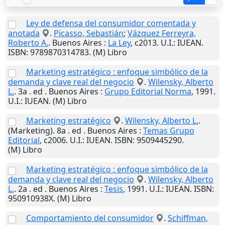
Ley de defensa del consumidor comentada y
anotada
.
Picasso, Sebastián
;
Vázquez Ferreyra,
Roberto A.
.
Buenos Aires
:
La Ley
,
c2013
.
U.I.
: IUEAN.
ISBN: 9789870314783. (M) Libro
Marketing estratégico : enfoque simbólico de la
demanda y clave real del negocio
.
Wilensky, Alberto
L.
. 3a . ed .
Buenos Aires
:
Grupo Editorial Norma
,
1991
.
U.I.
: IUEAN. (M) Libro
Marketing estratégico
.
Wilensky, Alberto L.
.
(Marketing). 8a . ed .
Buenos Aires
:
Temas Grupo
Editorial
,
c2006
.
U.I.
: IUEAN. ISBN: 9509445290.
(M) Libro
Marketing estratégico : enfoque simbólico de la
demanda y clave real del negocio
.
Wilensky, Alberto
L.
. 2a . ed .
Buenos Aires
:
Tesis
,
1991
.
U.I.
: IUEAN. ISBN:
950910938X. (M) Libro
Comportamiento del consumidor
.
Schiffman,