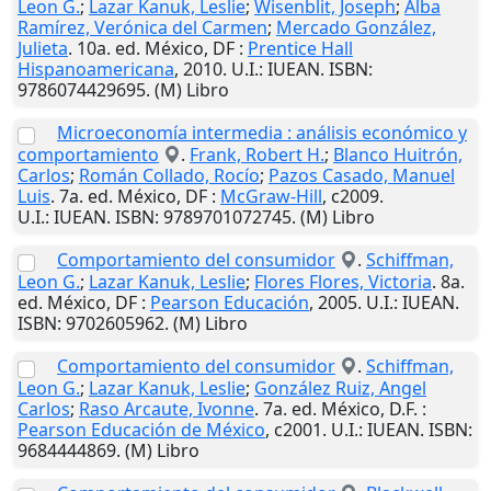
Leon G.
;
Lazar Kanuk, Leslie
;
Wisenblit, Joseph
;
Alba
Ramírez, Verónica del Carmen
;
Mercado González,
Julieta
. 10a. ed.
México, DF
:
Prentice Hall
Hispanoamericana
,
2010
.
U.I.
: IUEAN. ISBN:
9786074429695. (M) Libro
Microeconomía intermedia : análisis económico y
comportamiento
.
Frank, Robert H.
;
Blanco Huitrón,
Carlos
;
Román Collado, Rocío
;
Pazos Casado, Manuel
Luis
. 7a. ed.
México, DF
:
McGraw-Hill
,
c2009
.
U.I.
: IUEAN. ISBN: 9789701072745. (M) Libro
Comportamiento del consumidor
.
Schiffman,
Leon G.
;
Lazar Kanuk, Leslie
;
Flores Flores, Victoria
. 8a.
ed.
México, DF
:
Pearson Educación
,
2005
.
U.I.
: IUEAN.
ISBN: 9702605962. (M) Libro
Comportamiento del consumidor
.
Schiffman,
Leon G.
;
Lazar Kanuk, Leslie
;
González Ruiz, Angel
Carlos
;
Raso Arcaute, Ivonne
. 7a. ed.
México, D.F.
:
Pearson Educación de México
,
c2001
.
U.I.
: IUEAN. ISBN:
9684444869. (M) Libro