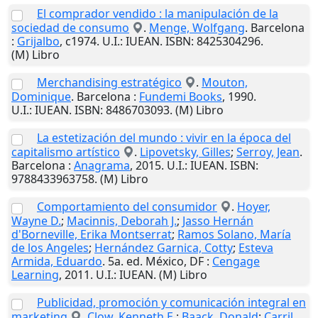
El comprador vendido : la manipulación de la
sociedad de consumo
.
Menge, Wolfgang
.
Barcelona
:
Grijalbo
,
c1974
.
U.I.
: IUEAN. ISBN: 8425304296.
(M) Libro
Merchandising estratégico
.
Mouton,
Dominique
.
Barcelona
:
Fundemi Books
,
1990
.
U.I.
: IUEAN. ISBN: 8486703093. (M) Libro
La estetización del mundo : vivir en la época del
capitalismo artístico
.
Lipovetsky, Gilles
;
Serroy, Jean
.
Barcelona
:
Anagrama
,
2015
.
U.I.
: IUEAN. ISBN:
9788433963758. (M) Libro
Comportamiento del consumidor
.
Hoyer,
Wayne D.
;
Macinnis, Deborah J.
;
Jasso Hernán
d'Borneville, Erika Montserrat
;
Ramos Solano, María
de los Angeles
;
Hernández Garnica, Cotty
;
Esteva
Armida, Eduardo
. 5a. ed.
México, DF
:
Cengage
Learning
,
2011
.
U.I.
: IUEAN. (M) Libro
Publicidad, promoción y comunicación integral en
marketing
.
Clow, Kenneth E.
;
Baack, Donald
;
Carril