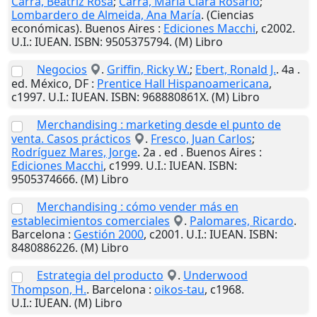
Carrá, Beatriz Rosa
;
Carrá, María Clara Rosario
;
Lombardero de Almeida, Ana María
. (Ciencias
económicas).
Buenos Aires
:
Ediciones Macchi
,
c2002
.
U.I.
: IUEAN. ISBN: 9505375794. (M) Libro
Negocios
.
Griffin, Ricky W.
;
Ebert, Ronald J.
. 4a .
ed.
México, DF
:
Prentice Hall Hispanoamericana
,
c1997
.
U.I.
: IUEAN. ISBN: 968880861X. (M) Libro
Merchandising : marketing desde el punto de
venta. Casos prácticos
.
Fresco, Juan Carlos
;
Rodríguez Mares, Jorge
. 2a . ed .
Buenos Aires
:
Ediciones Macchi
,
c1999
.
U.I.
: IUEAN. ISBN:
9505374666. (M) Libro
Merchandising : cómo vender más en
establecimientos comerciales
.
Palomares, Ricardo
.
Barcelona
:
Gestión 2000
,
c2001
.
U.I.
: IUEAN. ISBN:
8480886226. (M) Libro
Estrategia del producto
.
Underwood
Thompson, H.
.
Barcelona
:
oikos-tau
,
c1968
.
U.I.
: IUEAN. (M) Libro