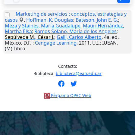
Marketing de servicios : conceptos, estrategias y
casos
.
Hoffman, K. Douglas
;
Bateson, John E. G.
;
Meza y Staines, María Guadalupe
;
Mauri Hernández,
Martha Elsa
;
Ramos Solano, María de los Angeles
;
Sepúlveda
M
.,
César
J
.
;
Galli, Carlos Alberto
. 4a. ed.
México, D.F.
:
Cengage Learning
,
2011
.
U.I.
: IUEAN.
(M) Libro
Contacto:
Biblioteca:
biblioteca@ean.edu.ar
Pérgamo OPAC Web