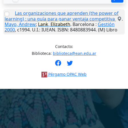
Las organizaciones que aprenden (the power of
learning) : una guía para ganar ventaja competitiva
.
Mayo, Andrew
;
Lank
,
Elizabeth
.
Barcelona
:
Gestión
2000
,
c1994
.
U.I.
: IUEAN. ISBN: 8480883944. (M) Libro
Contacto:
Biblioteca:
biblioteca@ean.edu.ar
Pérgamo OPAC Web