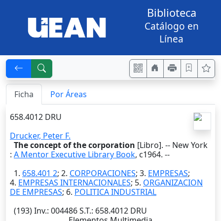
Biblioteca
Catálogo en
Línea
Ficha
Por Áreas
658.4012 DRU
Drucker, Peter F.
The concept of the corporation
[Libro]. --
New York
:
A Mentor Executive Library Book
,
c1964
. --
1.
658.401 2
; 2.
CORPORACIONES
; 3.
EMPRESAS
;
4.
EMPRESAS INTERNACIONALES
; 5.
ORGANIZACION
DE EMPRESAS
; 6.
POLITICA INDUSTRIAL
(193)
Inv.
: 004486
S.T.
: 658.4012 DRU
Elementos Multimedia