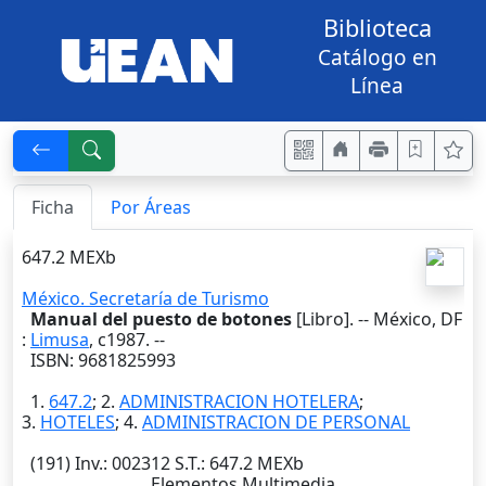
Biblioteca
Catálogo en
Línea
Ficha
Por Áreas
647.2 MEXb
México. Secretaría de Turismo
Manual del puesto de botones
[Libro]. --
México, DF
:
Limusa
,
c1987
. --
ISBN: 9681825993
1.
647.2
; 2.
ADMINISTRACION HOTELERA
;
3.
HOTELES
; 4.
ADMINISTRACION DE PERSONAL
(191)
Inv.
: 002312
S.T.
: 647.2 MEXb
Elementos Multimedia