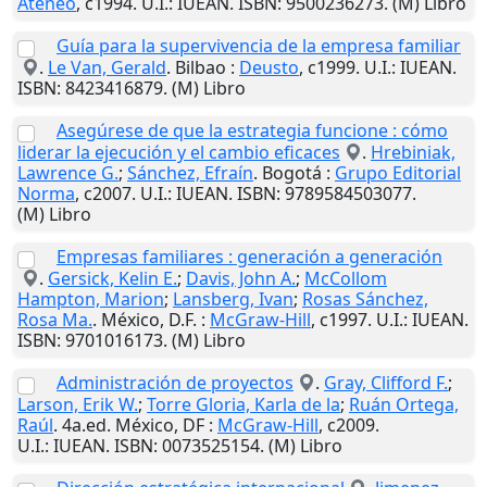
Ateneo
,
c1994
.
U.I.
: IUEAN. ISBN: 9500236273. (M) Libro
Guía para la supervivencia de la empresa familiar
.
Le Van, Gerald
.
Bilbao
:
Deusto
,
c1999
.
U.I.
: IUEAN.
ISBN: 8423416879. (M) Libro
Asegúrese de que la estrategia funcione : cómo
liderar la ejecución y el cambio eficaces
.
Hrebiniak,
Lawrence G.
;
Sánchez, Efraín
.
Bogotá
:
Grupo Editorial
Norma
,
c2007
.
U.I.
: IUEAN. ISBN: 9789584503077.
(M) Libro
Empresas familiares : generación a generación
.
Gersick, Kelin E.
;
Davis, John A.
;
McCollom
Hampton, Marion
;
Lansberg, Ivan
;
Rosas Sánchez,
Rosa Ma.
.
México, D.F.
:
McGraw-Hill
,
c1997
.
U.I.
: IUEAN.
ISBN: 9701016173. (M) Libro
Administración de proyectos
.
Gray, Clifford F.
;
Larson, Erik W.
;
Torre Gloria, Karla de la
;
Ruán Ortega,
Raúl
. 4a.ed.
México, DF
:
McGraw-Hill
,
c2009
.
U.I.
: IUEAN. ISBN: 0073525154. (M) Libro