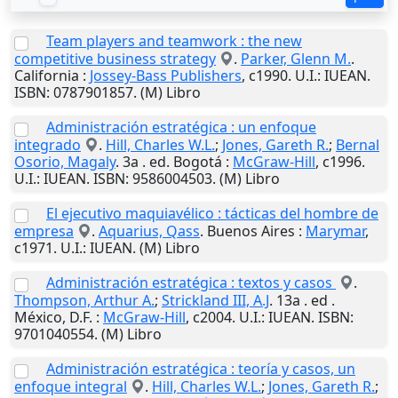
Team players and teamwork : the new
competitive business strategy
.
Parker, Glenn M.
.
California
:
Jossey-Bass Publishers
,
c1990
.
U.I.
: IUEAN.
ISBN: 0787901857. (M) Libro
Administración estratégica : un enfoque
integrado
.
Hill, Charles W.L.
;
Jones, Gareth R.
;
Bernal
Osorio, Magaly
. 3a . ed.
Bogotá
:
McGraw-Hill
,
c1996
.
U.I.
: IUEAN. ISBN: 9586004503. (M) Libro
El ejecutivo maquiavélico : tácticas del hombre de
empresa
.
Aquarius, Qass
.
Buenos Aires
:
Marymar
,
c1971
.
U.I.
: IUEAN. (M) Libro
Administración estratégica : textos y casos
.
Thompson, Arthur A.
;
Strickland III, A.J
. 13a . ed .
México, D.F.
:
McGraw-Hill
,
c2004
.
U.I.
: IUEAN. ISBN:
9701040554. (M) Libro
Administración estratégica : teoría y casos, un
enfoque integral
.
Hill, Charles W.L.
;
Jones, Gareth R.
;