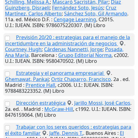
Schilling, Melissa A.
;
Mascaró Sacristán, Pilar
;
Diaz
Guinzberg, Disraeli
;
Fernández Soto, Jesús
;
Cruz
Martínez, Carlos Alberto
;
Sánchez Soto, Gil Armando
.
11a. ed.
México D.F.
:
Cengage Learning
,
C2015
.
U.I.
: IUEAN. ISBN: 9786075220307. (M) Libro
Previsión 20/20 : estrategias para el manejo de la
incertidumbre en la administración de negocios
.
Courtney, Hugh
;
Cárdenas Nannetti, Jorge
;
Posada,
Ana María
.
Barcelona
:
Grupo Editorial Norma
,
c2002
.
U.I.
: IUEAN. ISBN: 9580470502. (M) Libro
Estrategia y el panorama empresarial
.
Ghemawat, Pankaj
;
Ortiz Chaparro, Francisco
. 2a . ed.
Madrid
:
Prentice Hall
,
c2006
.
U.I.
: IUEAN. ISBN:
9788483223352. (M) Libro
Dirección estratégica
.
Jarillo Mossi, José Carlos
.
2a. ed. .
Madrid
:
McGraw-Hill
,
c1992
.
U.I.
: IUEAN. ISBN:
8476159064. (M) Libro
Trabajar con los seres queridos : estrategias para
el éxito familiar
.
Jaffe, Dennis T.
.
Buenos Aires
:
El