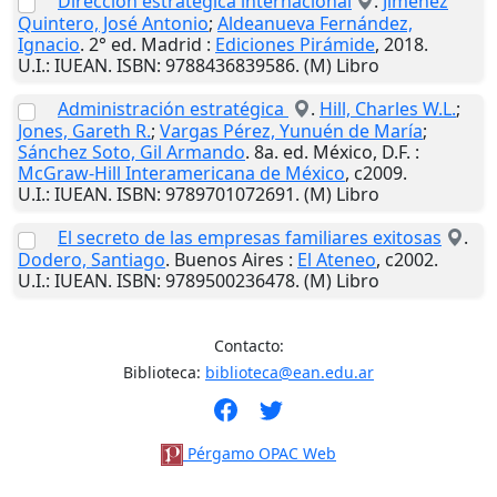
Dirección estratégica internacional
.
Jimenez
Quintero, José Antonio
;
Aldeanueva Fernández,
Ignacio
. 2° ed.
Madrid
:
Ediciones Pirámide
,
2018
.
U.I.
: IUEAN. ISBN: 9788436839586. (M) Libro
Administración estratégica
.
Hill, Charles W.L.
;
Jones, Gareth R.
;
Vargas Pérez, Yunuén de María
;
Sánchez Soto, Gil Armando
. 8a. ed.
México, D.F.
:
McGraw-Hill Interamericana de México
,
c2009
.
U.I.
: IUEAN. ISBN: 9789701072691. (M) Libro
El secreto de las empresas familiares exitosas
.
Dodero, Santiago
.
Buenos Aires
:
El Ateneo
,
c2002
.
U.I.
: IUEAN. ISBN: 9789500236478. (M) Libro
Contacto:
Biblioteca:
biblioteca@ean.edu.ar
Pérgamo OPAC Web