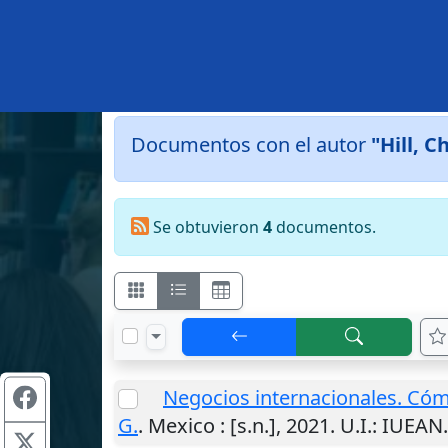
Documentos con el autor
"Hill, C
Se obtuvieron
4
documentos.
Negocios internacionales. Cóm
G.
.
Mexico
:
[s.n.]
,
2021
.
U.I.
: IUEAN