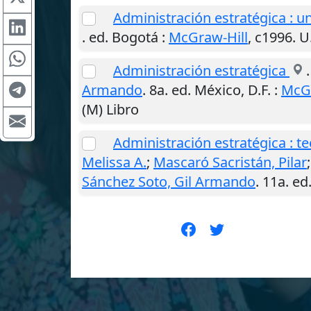
Administración estratégica : u
. ed.
Bogotá
:
McGraw-Hill
,
c1996
.
U.
Administración estratégica
Armando
. 8a. ed.
México, D.F.
:
McGr
(M) Libro
Administración estratégica : te
Melissa A.
;
Mascaró Sacristán, Pilar
Sánchez Soto, Gil Armando
. 11a. ed