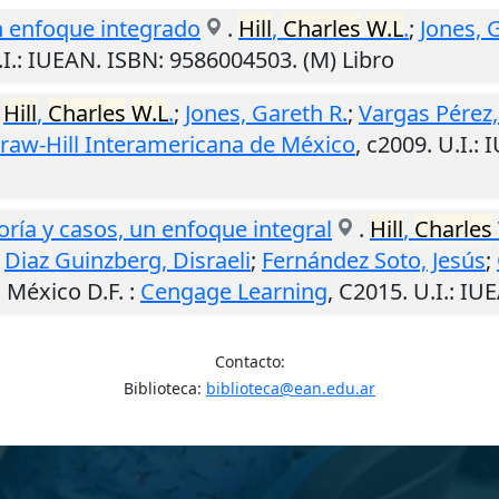
n enfoque integrado
.
Hill
,
Charles
W.L
.
;
Jones, 
I.
: IUEAN. ISBN: 9586004503. (M) Libro
.
Hill
,
Charles
W.L
.
;
Jones, Gareth R.
;
Vargas Pérez
aw-Hill Interamericana de México
,
c2009
.
U.I.
: 
oría y casos, un enfoque integral
.
Hill
,
Charles
;
Diaz Guinzberg, Disraeli
;
Fernández Soto, Jesús
;
.
México D.F.
:
Cengage Learning
,
C2015
.
U.I.
: IU
Contacto:
Biblioteca:
biblioteca@ean.edu.ar