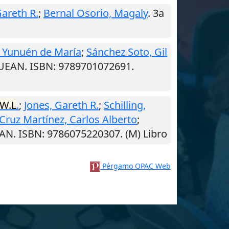
Gareth R.
;
Bernal Osorio, Magaly
. 3a
, Yunuén de María
;
Sánchez Soto, Gil
IUEAN. ISBN: 9789701072691.
W.L
.
;
Jones, Gareth R.
;
Schilling,
Cruz Martínez, Carlos Alberto
;
EAN. ISBN: 9786075220307. (M) Libro
Pérgamo OPAC Web