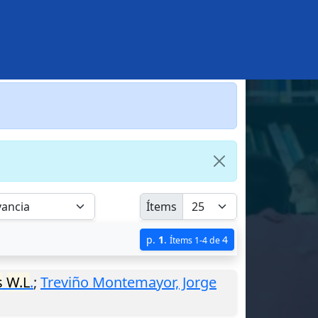
Ítems
p.
1
.
4
Ítems 1-4 de
s
W.L
.
;
Treviño Montemayor, Jorge