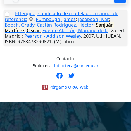
El lenguaje unificado de modelado : manual de
referencia
.
Rumbaugh, James
;
Jacobson, Ivar
;
Booch, Grady
;
Castán Rodríguez, Héctor
;
Sanjuán
Martínez
,
Oscar
;
Fuente Alarcón, Mariano de la
. 2a. ed.
Madrid
:
Pearson - Addison Wesley
,
2007
.
U.I.
: IUEAN.
ISBN: 9788478290871. (M) Libro
Contacto:
Biblioteca:
biblioteca@ean.edu.ar
Pérgamo OPAC Web