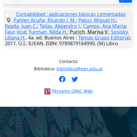
Contabilidad : aplicaciones básicas comentadas
.
Pahlen Acuña, Ricardo J. M.
;
Peisci, Miguel H.
;
Repila, Juan C.
;
Telias, Alejandro J.
;
Campo, Ana María
;
Faur, José
;
Furman, Nilda H.
;
Pucich
,
Marisa
V
.
;
Sosisky,
Liliana H.
. 4a. ed.
Buenos Aires
:
Temas Grupo Editorial
,
2011
.
U.I.
: IUEAN. ISBN: 9789879164990. (M) Libro
Contacto:
Biblioteca:
biblioteca@ean.edu.ar
Pérgamo OPAC Web