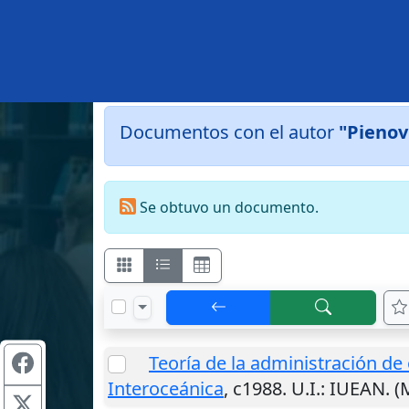
Documentos con el autor
"Pienov
Se obtuvo un documento.
Teoría de la administración de
Interoceánica
,
c1988
.
U.I.
: IUEAN. (