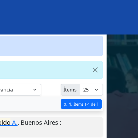
Ítems
p.
1
.
1
Ítems 1-1 de
oldo
A.
.
Buenos Aires
: