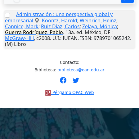
Administración : una perspectiva global y
empresarial
.
Koontz, Harold
;
Weihrich, Heinz
;
Cannice, Mark
;
Ruiz Díaz, Carlos
;
Zelaya, Mónica
;
Guerra
Rodríguez
,
Pablo
. 13a. ed.
México, DF
:
McGraw-Hill
,
c2008
.
U.I.
: IUEAN. ISBN: 9789701065242.
(M) Libro
Contacto:
Biblioteca:
biblioteca@ean.edu.ar
Pérgamo OPAC Web