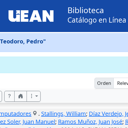
Biblioteca
Catálogo en Línea
 Teodoro, Pedro"
Orden
omputadores
.
Stallings, William
;
Díaz Verdejo, 
ez Soler, Juan Manuel
;
Ramos Muñoz, Juan José
;
R