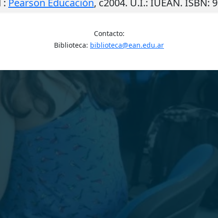
d
:
Pearson Educación
,
c2004
.
U.I.
: IUEAN. ISBN: 
Contacto:
Biblioteca:
biblioteca@ean.edu.ar