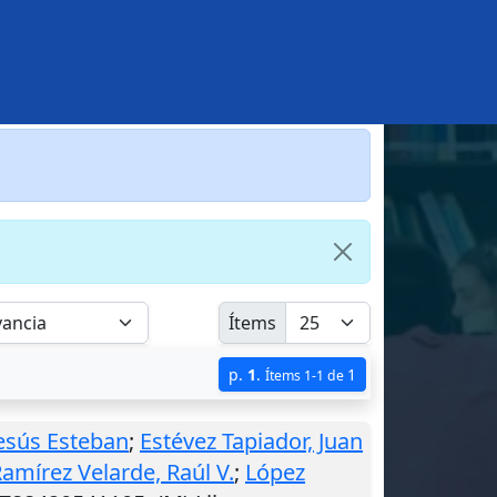
Ítems
p.
1
.
1
Ítems 1-1 de
Jesús Esteban
;
Estévez Tapiador, Juan
amírez Velarde, Raúl V.
;
López