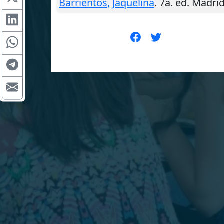
Barrientos, Jaquelina
. 7a. ed.
Madri