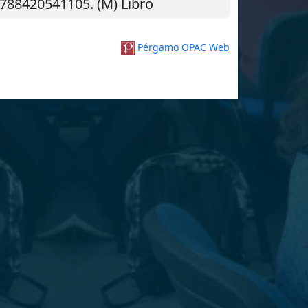
9788420541105. (M) Libro
Pérgamo OPAC Web