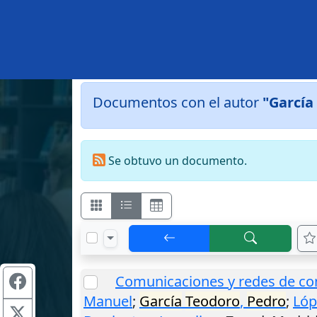
Documentos con el autor
"García
Se obtuvo un documento.
Comunicaciones y redes de c
Manuel
;
García
Teodoro
,
Pedro
;
Lóp