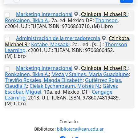
Marketing internacional
.
Czinkota
,
Michael
R
.
;
Ronkainen, Ilkka A.
. 7a. ed.
México DF
:
Thomson
,
c2004
.
U.I.
: IUEAN. ISBN: 9706863710. (M) Libro
Administración de la mercadotecnia
.
Czinkota
,
Michael
R
.
;
Kotabe, Masaaki
. 2a. . ed .
[s.l.]
:
Thomson
Learning
,
c2001
.
U.I.
: IUEAN. ISBN: 9706860452.
(M) Libro
Marketing internacional
.
Czinkota
,
Michael
R
.
;
Ronkainen, Ilkka A.
;
Meza y Staines, María Guadalupe
;
Treviño Rosales, Magda Elizabeth
;
Gutiérrez Rojas,
Claudia P.
;
Cielak Eychenbaum, Moisés N.
;
Gálvez
Escobar, Miguel
. 10a. ed.
México, DF
:
Cengage
Learning
,
2013
.
U.I.
: IUEAN. ISBN: 9786074819489.
(M) Libro
Contacto:
Biblioteca:
biblioteca@ean.edu.ar