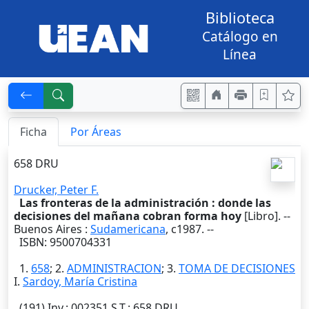
Biblioteca
Catálogo en
Línea
Ficha
Por Áreas
658 DRU
Drucker, Peter F.
Las fronteras de la administración : donde las
decisiones del mañana cobran forma hoy
[Libro]. --
Buenos Aires
:
Sudamericana
,
c1987
. --
ISBN: 9500704331
1.
658
; 2.
ADMINISTRACION
; 3.
TOMA DE DECISIONES
I.
Sardoy, María Cristina
(191)
Inv.
: 002351
S.T.
: 658 DRU