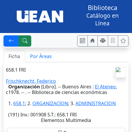
Biblioteca
Catálogo en
Línea
Ficha
Por Áreas
658.1 FRI
Frischknecht, Federico
Organización
[Libro]. --
Buenos Aires
:
El Ateneo
,
c1978
. --
. -- Biblioteca de ciencias económicas
1.
658.1
; 2.
ORGANIZACION
; 3.
ADMINISTRACION
(191)
Inv.
: 001908
S.T.
: 658.1 FRI
Elementos Multimedia