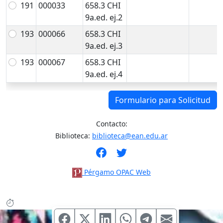
191
000033
658.3 CHI
9a.ed. ej.2
193
000066
658.3 CHI
9a.ed. ej.3
193
000067
658.3 CHI
9a.ed. ej.4
Formulario para Solicitud
Contacto:
Biblioteca:
biblioteca@ean.edu.ar
Pérgamo OPAC Web