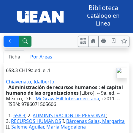
Biblioteca
Catálogo en
Línea
Ficha
Por Áreas
658.3 CHI 9a.ed. ej.1
Chiavenato, Idalberto
Administración de recursos humanos : el capital
humano de las organizaciones
[Libro]. --
9a. ed.
--
México, D.F.
:
McGraw-Hill Interamericana
,
c2011
. --
ISBN: 9786071505606
1.
658.3
; 2.
ADMINISTRACION DE PERSONAL
;
3.
RECURSOS HUMANOS
I.
Bárcenas Salas, Margarita
II.
Saleme Aguilar, María Magdalena