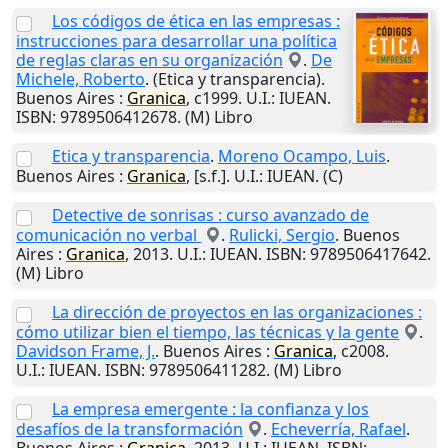
Los códigos de ética en las empresas :
instrucciones para desarrollar una política
de reglas claras en su organización
.
De
Michele, Roberto
. (Etica y transparencia).
Buenos Aires
:
Granica
,
c1999
.
U.I.
: IUEAN.
ISBN: 9789506412678. (M) Libro
Etica y transparencia
.
Moreno Ocampo, Luis
.
Buenos Aires
:
Granica
,
[s.f.]
.
U.I.
: IUEAN. (C)
Detective de sonrisas : curso avanzado de
comunicación no verbal
.
Rulicki, Sergio
.
Buenos
Aires
:
Granica
,
2013
.
U.I.
: IUEAN. ISBN: 9789506417642.
(M) Libro
La dirección de proyectos en las organizaciones :
cómo utilizar bien el tiempo, las técnicas y la gente
.
Davidson Frame, J.
.
Buenos Aires
:
Granica
,
c2008
.
U.I.
: IUEAN. ISBN: 9789506411282. (M) Libro
La empresa emergente : la confianza y los
desafíos de la transformación
.
Echeverría, Rafael
.