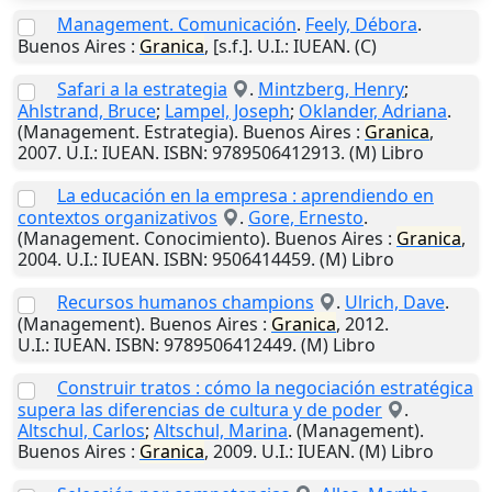
Management. Comunicación
.
Feely, Débora
.
Buenos Aires
:
Granica
,
[s.f.]
.
U.I.
: IUEAN. (C)
Safari a la estrategia
.
Mintzberg, Henry
;
Ahlstrand, Bruce
;
Lampel, Joseph
;
Oklander, Adriana
.
(Management. Estrategia).
Buenos Aires
:
Granica
,
2007
.
U.I.
: IUEAN. ISBN: 9789506412913. (M) Libro
La educación en la empresa : aprendiendo en
contextos organizativos
.
Gore, Ernesto
.
(Management. Conocimiento).
Buenos Aires
:
Granica
,
2004
.
U.I.
: IUEAN. ISBN: 9506414459. (M) Libro
Recursos humanos champions
.
Ulrich, Dave
.
(Management).
Buenos Aires
:
Granica
,
2012
.
U.I.
: IUEAN. ISBN: 9789506412449. (M) Libro
Construir tratos : cómo la negociación estratégica
supera las diferencias de cultura y de poder
.
Altschul, Carlos
;
Altschul, Marina
. (Management).
Buenos Aires
:
Granica
,
2009
.
U.I.
: IUEAN. (M) Libro