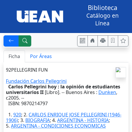
Biblioteca
Catálogo en
Línea
Ficha
Por Áreas
92PELLEGRINI FUN
Fundación Carlos Pellegrini
Carlos Pellegrini hoy : la opinión de estudiantes
universitarios II
[Libro]. --
Buenos Aires
:
Dunken
,
c2005
. --
ISBN: 9870214797
1.
920
; 2.
CARLOS ENRIQUE JOSE PELLEGRINI (1946-
1906)
; 3.
BIOGRAFIA
; 4.
ARGENTINA - HISTORIA
;
5.
ARGENTINA - CONDICIONES ECONOMICAS