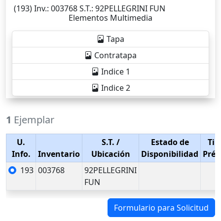
(193)
Inv.
: 003768
S.T.
: 92PELLEGRINI FUN
Elementos Multimedia
Tapa
Contratapa
Indice 1
Indice 2
1
Ejemplar
U.
S.T.
/
Estado de
Tip
Info.
Inventario
Ubicación
Disponibilidad
Pré
193
003768
92PELLEGRINI
FUN
Formulario para Solicitud