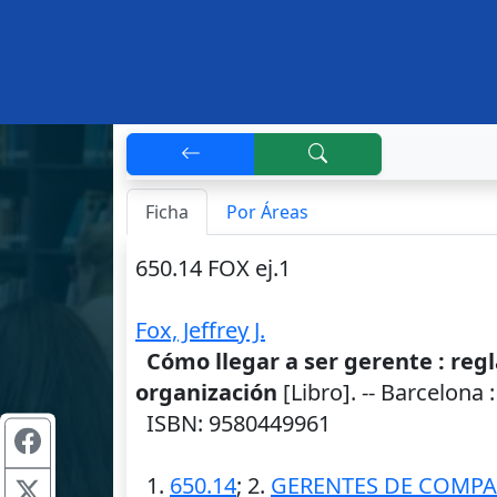
Ficha
Por Áreas
650.14 FOX ej.1
Fox, Jeffrey J.
Cómo llegar a ser gerente : reg
organización
[Libro]. --
Barcelona
ISBN: 9580449961
1.
650.14
; 2.
GERENTES DE COMPA