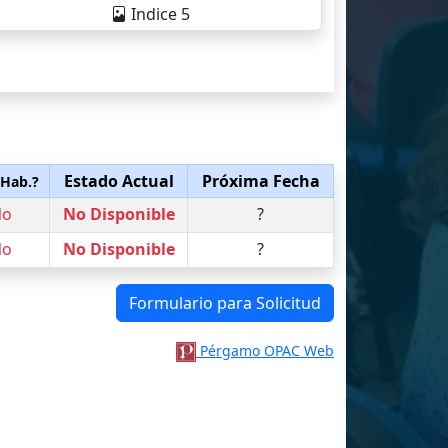
Indice 5
Estado Actual
Próxima Fecha
 Hab.?
No
No Disponible
?
No
No Disponible
?
Formulario para Solicitud
Pérgamo OPAC Web