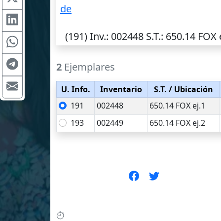
de
(191)
Inv.
: 002448
S.T.
: 650.14 FOX e
2
Ejemplares
U. Info.
Inventario
S.T.
/ Ubicación
191
002448
650.14 FOX ej.1
193
002449
650.14 FOX ej.2