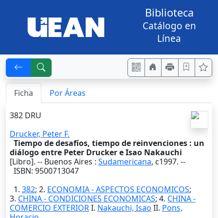
Biblioteca
Catálogo en
Línea
Ficha
Por Áreas
382 DRU
Drucker, Peter F.
Tiempo de desafíos, tiempo de reinvenciones : un
diálogo entre Peter Drucker e Isao Nakauchi
[Libro]. --
Buenos Aires
:
Sudamericana
,
c1997
. --
ISBN: 9500713047
1.
382
; 2.
ECONOMIA - ASPECTOS ECONOMICOS
;
3.
CHINA - CONDICIONES ECONOMICAS
; 4.
CHINA -
COMERCIO EXTERIOR
I.
Nakauchi, Isao
II.
Pons,
Horacio